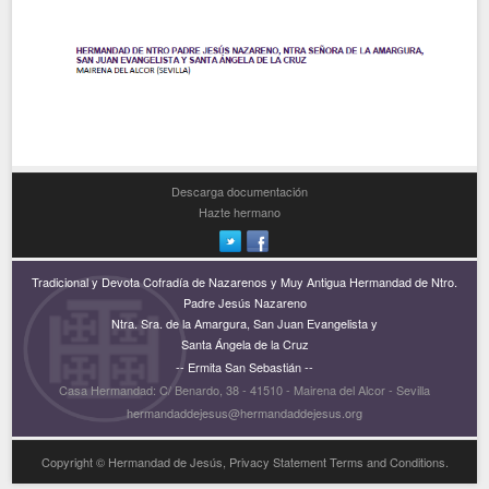
Descarga documentación
Hazte hermano
Tradicional y Devota Cofradía de Nazarenos y Muy Antigua Hermandad de Ntro.
Padre Jesús Nazareno
Ntra. Sra. de la Amargura, San Juan Evangelista y
Santa Ángela de la Cruz
-- Ermita San Sebastián --
Casa Hermandad: C/ Benardo, 38 - 41510 - Mairena del Alcor - Sevilla
hermandaddejesus@hermandaddejesus.org
Copyright © Hermandad de Jesús, Privacy Statement Terms and Conditions.