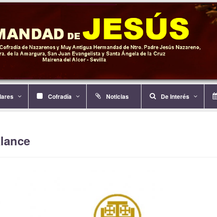
ulares
Cofradía
Noticias
De Interés
alance