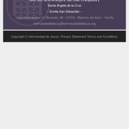
Santa Ángela de la Cruz
-- Ermita San Sebastián --
Casa Hermandad: C/ Benardo, 38 - 41510 - Mairena del Alcor - Sevilla
hermandaddejesus@hermandaddejesus.org
Copyright © Hermandad de Jesús, Privacy Statement Terms and Conditions.