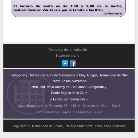
Descarga documentación
Hazte hermano
Tradicional y Devota Cofradía de Nazarenos y Muy Antigua Hermandad de Ntro.
Padre Jesús Nazareno
Ntra. Sra. de la Amargura, San Juan Evangelista y
Santa Ángela de la Cruz
-- Ermita San Sebastián --
Casa Hermandad: C/ Benardo, 38 - 41510 - Mairena del Alcor - Sevilla
hermandaddejesus@hermandaddejesus.org
Copyright © Hermandad de Jesús, Privacy Statement Terms and Conditions.